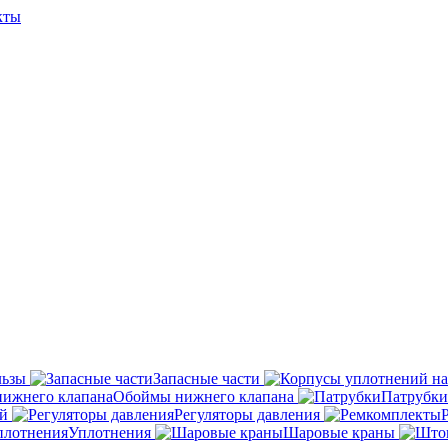
кты
льзы
Запасные части
Обоймы нижнего клапана
Патрубки
й
Регуляторы давления
Уплотнения
Шаровые краны