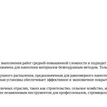
ля выполнения работ средней-повышенной сложности и подходи
значена для нанесения материалов безвоздушным методом. Толь
душного распыления, предназначенная для равномерного нанесен
ая установка обеспечивает эффективное и экономичное покрыти
ичных отраслях, таких как строительство, сельское хозяйство,
 ее незаменимым инструментом для профессионалов, стремящихся